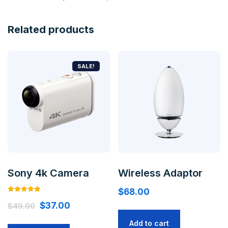
Related products
SALE!
Sony 4k Camera
Wireless Adaptor
$
68.00
Rated
$
37.00
5.00
$
49.00
out of 5
Add to cart