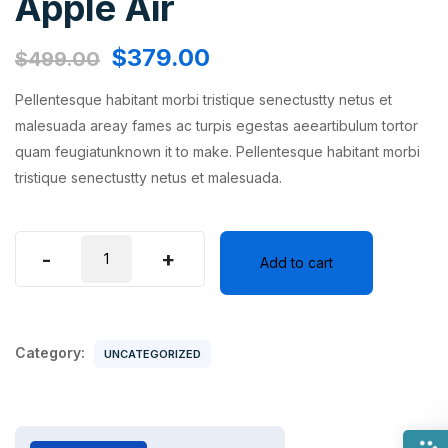
Apple Air
$
379.00
$
499.00
Pellentesque habitant morbi tristique senectustty netus et
malesuada areay fames ac turpis egestas aeeartibulum tortor
quam feugiatunknown it to make. Pellentesque habitant morbi
tristique senectustty netus et malesuada.
Apple
-
+
Add to cart
Air
quantity
Category:
UNCATEGORIZED