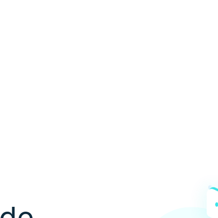
ón de
les