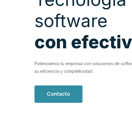
software
con efecti
EVIOUS
vidad con soluciones de software personalizadas que
Potenciamos tu empresa con soluciones de softw
n tus flujos de trabajo.
su eficiencia y competitividad.
Contacto