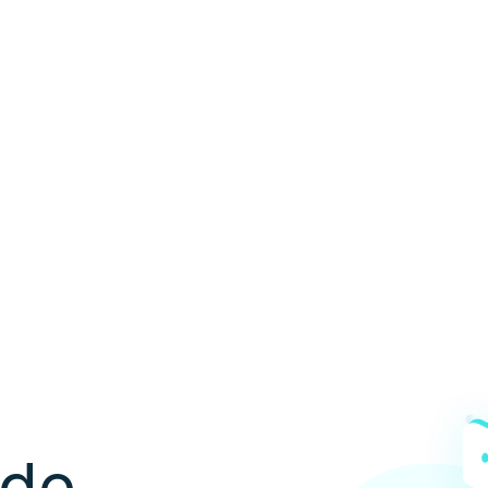
ón de
les
 de