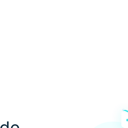
ón de
les
 de