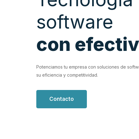
software
con efecti
EVIOUS
d con soluciones de software personalizadas que
Potenciamos tu empresa con soluciones de softw
s flujos de trabajo.
su eficiencia y competitividad.
Contacto