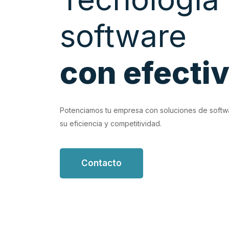
EVIOUS
 productividad con soluciones de software personalizadas que
 y optimizan tus flujos de trabajo.
ntacto