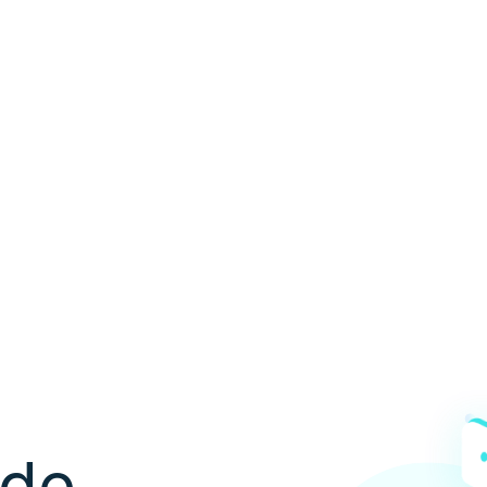
ón de
les