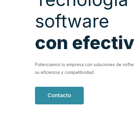
software
con efecti
EVIOUS
d con soluciones de software personalizadas que
Potenciamos tu empresa con soluciones de softw
s flujos de trabajo.
su eficiencia y competitividad.
Contacto