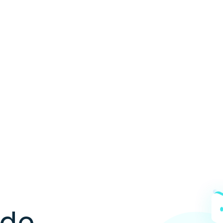
ón de
les
 de