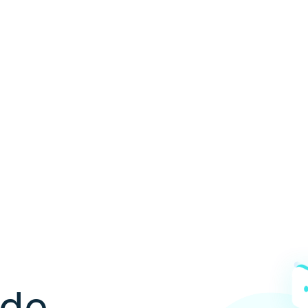
ón de
les
 de