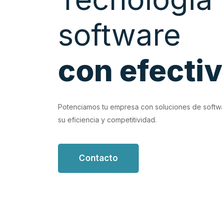
software
con efecti
EVIOUS
luciones de software personalizadas que
Potenciamos tu empresa con soluciones de softw
 de trabajo.
su eficiencia y competitividad.
Contacto