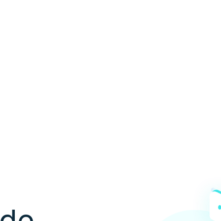
ón de
les
 de