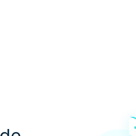
ón de
les
 de