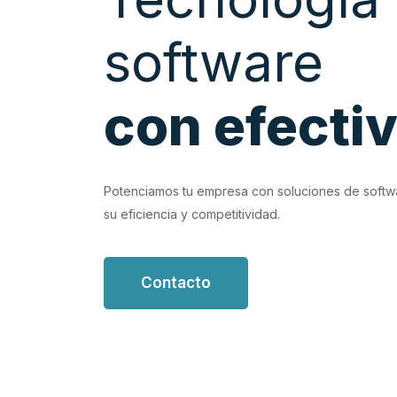
software
con efecti
EVIOUS
d con soluciones de software personalizadas que
Potenciamos tu empresa con soluciones de softw
s flujos de trabajo.
su eficiencia y competitividad.
Contacto