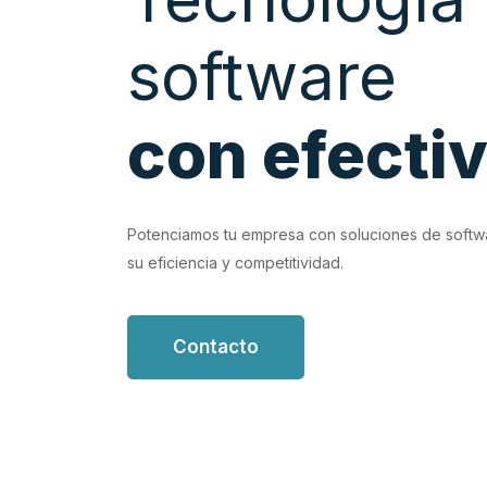
software
con efecti
EVIOUS
luciones de software personalizadas que
Potenciamos tu empresa con soluciones de softw
 de trabajo.
su eficiencia y competitividad.
Contacto