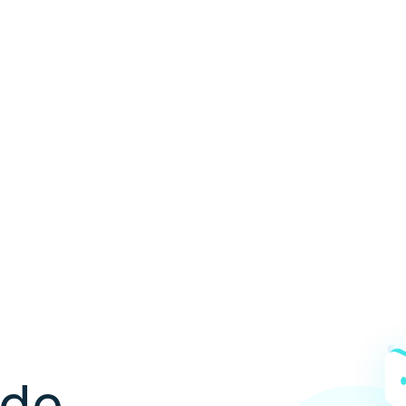
ón de
les
 de