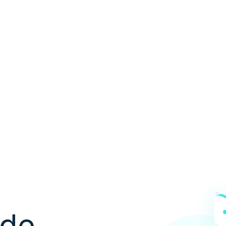
ón de
les
 de