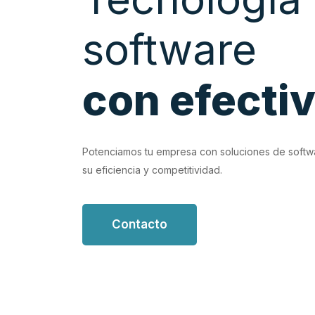
software
con efecti
EVIOUS
vidad con soluciones de software personalizadas que
Potenciamos tu empresa con soluciones de softw
n tus flujos de trabajo.
su eficiencia y competitividad.
Contacto