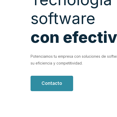
software
con efecti
EVIOUS
e personalizadas que
Potenciamos tu empresa con soluciones de softw
su eficiencia y competitividad.
Contacto