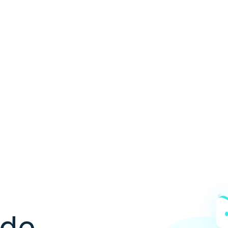
les
 de