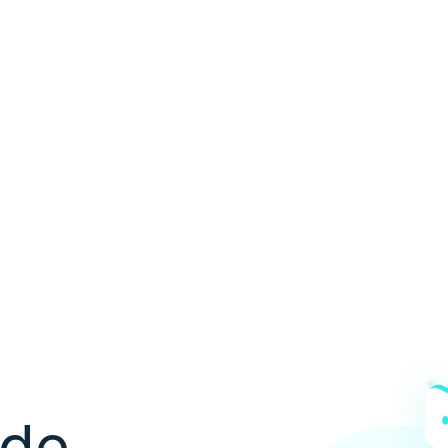
ón de
les
 de