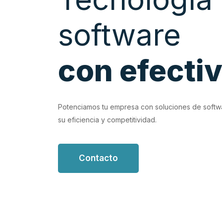
software
con efecti
EVIOUS
luciones de software personalizadas que
Potenciamos tu empresa con soluciones de softw
 de trabajo.
su eficiencia y competitividad.
Contacto