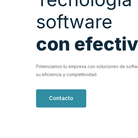
software
con efecti
EVIOUS
vidad con soluciones de software personalizadas que
Potenciamos tu empresa con soluciones de softw
n tus flujos de trabajo.
su eficiencia y competitividad.
Contacto