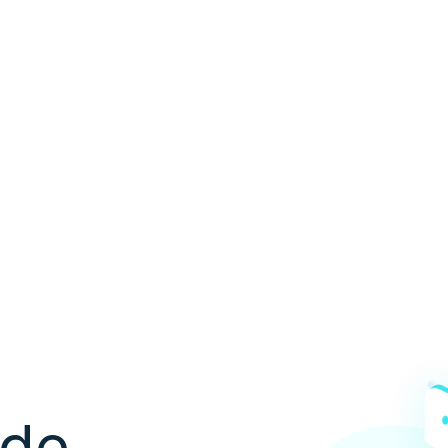
ón de
les
 de